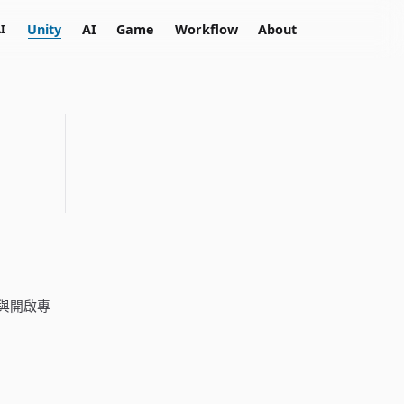
Unity
AI
Game
Workflow
About
I
模組與開啟專