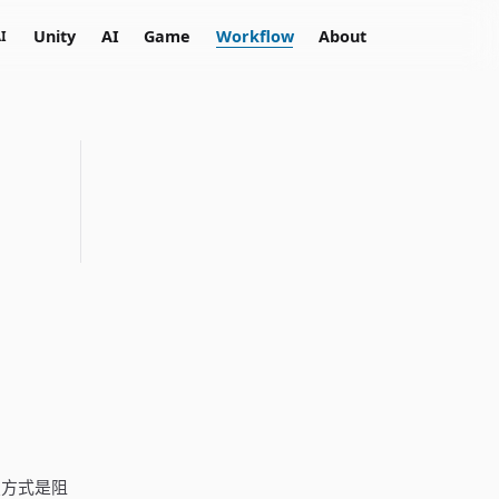
Unity
AI
Game
Workflow
About
I
鎖方式是阻