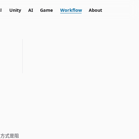
Unity
AI
Game
Workflow
About
I
鎖方式是阻