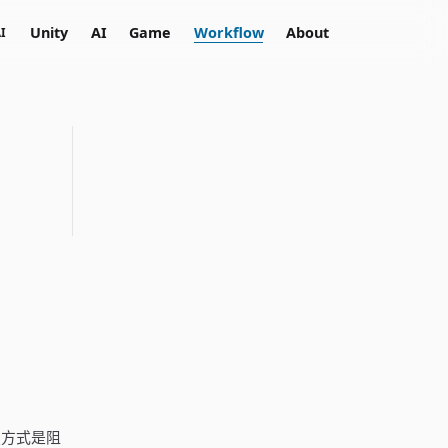
Unity
AI
Game
Workflow
About
I
鎖方式是阻