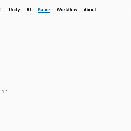
Unity
AI
Game
Workflow
About
I
6.1。