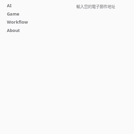
AI
Game
立即訂閱
Workflow
About