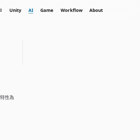
Unity
AI
Game
Workflow
About
I
義特性為